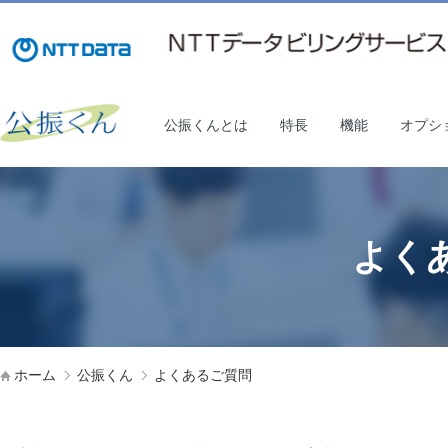
公振くんとは
特長
機能
オプシ
よく
ホーム
公振くん
よくあるご質問