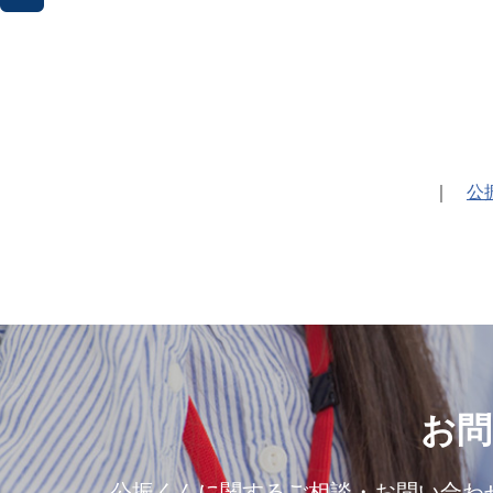
｜
公
お問
公振くんに関するご相談・お問い合わ