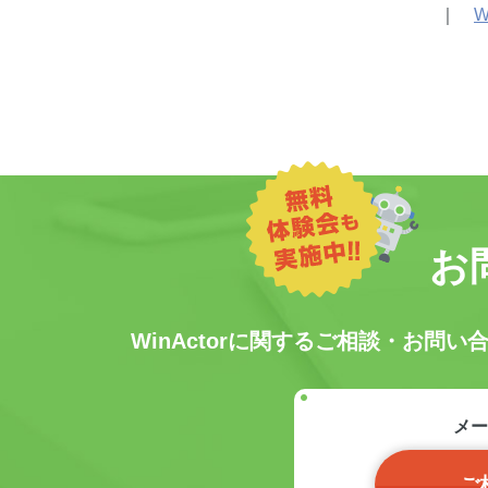
｜
W
お
WinActorに関するご相談・お
メー
ご